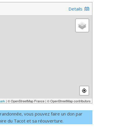
Details
ark
| © OpenStreetMap France | © OpenStreetMap contributors
te randonnée, vous pouvez faire un don par
oire du Tacot et sa réouverture.