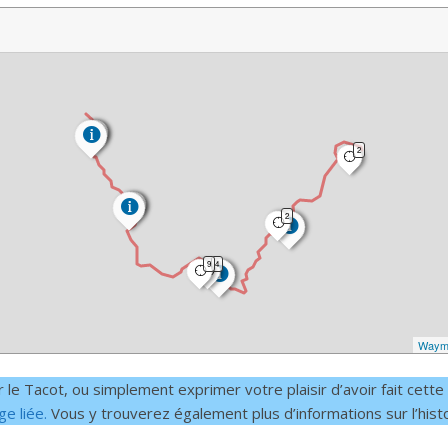
2
2
9
4
Waym
r le Tacot, ou simplement exprimer votre plaisir d’avoir fait cet
e liée.
Vous y trouverez également plus d’informations sur l’hist