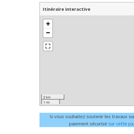
Itinéraire interactive
+
−
2 km
1 mi
Si vous souhaitez soutenir les travaux su
paiement sécurisé
sur cette pag