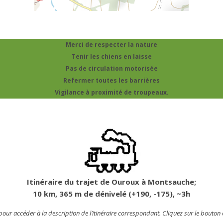
Merci de respecter la nature
Tenir les chiens en laisse
Pas de circulation motorisée
Refermer toutes les barrières
Vigilance à proximité de troupeaux.
Itinéraire du trajet de Ouroux à Montsauche;
10 km, 365 m de dénivelé (+190, -175), ~3h
our accéder à la description de l’itinéraire correspondant.
Cliquez sur le bouton e