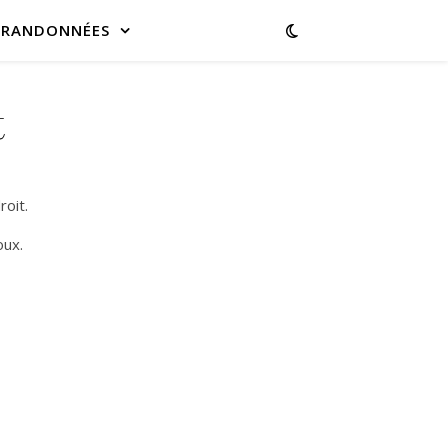
 RANDONNÉES
t
roit.
oux.