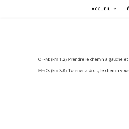
ACCUEIL
O⇒M: (km 1.2) Prendre le chemin à gauche et d
M⇒O: (km 8.8) Tourner a droit, le chemin vous